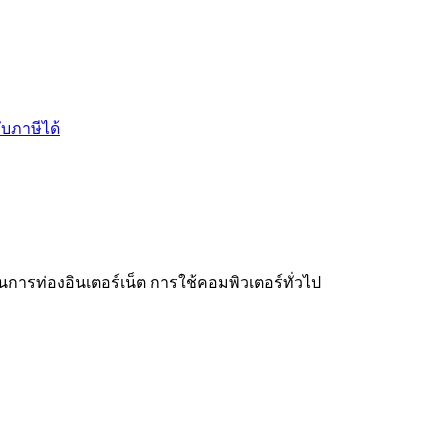
บภาษีได้
จ
การท่องอินเตอร์เน็ต การใช้คอมพิวเตอร์ทั่วไป