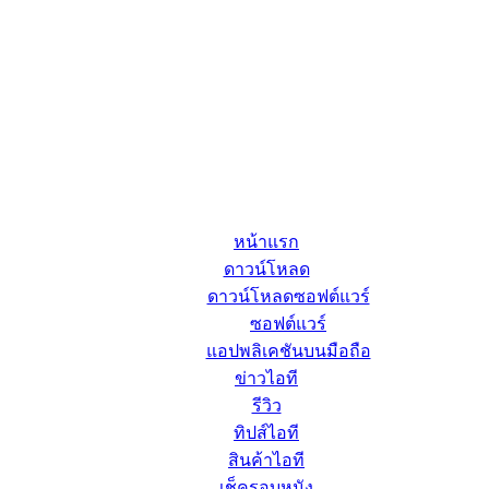
หน้าแรก
ดาวน์โหลด
ดาวน์โหลดซอฟต์แวร์
ซอฟต์แวร์
แอปพลิเคชันบนมือถือ
ข่าวไอที
รีวิว
ทิปส์ไอที
สินค้าไอที
เช็ครอบหนัง